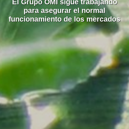
El Grupo OMI sigue trabajando
El Grupo OMI sigue trabajando
para asegurar el normal
para asegurar el normal
funcionamiento de los mercados
funcionamiento de los mercados