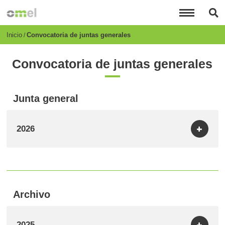
Pasar
al
contenido
principal
Breadcrumb
Inicio
Convocatoria de juntas generales
Convocatoria de juntas generales
Junta general
2026
Archivo
2025